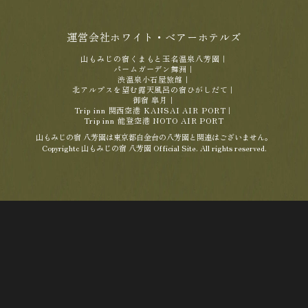
運営会社ホワイト・ベアーホテルズ
山もみじの宿くまもと玉名温泉八芳園
｜
パームガーデン舞洲
｜
渋温泉小石屋旅館
｜
北アルプスを望む露天風呂の宿ひがしだて
｜
御宿 皐月
｜
Trip inn 関西空港 KANSAI AIR PORT
｜
Trip inn 能登空港 NOTO AIR PORT
山もみじの宿 八芳園は東京都白金台の八芳園と関連はございません。
Copyrightc 山もみじの宿 八芳園 Official Site. All rights reserved.