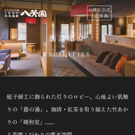
お得な公式
予約特典
施設紹介
FACILITIES
組子細工に飾られた灯りのロビー、心地よい肌触
りの「畳の湯」、
珈琲・紅茶を取り揃えた竹あか
りの「暖和室」......
八芳園こだわりの寛ぎ空間。