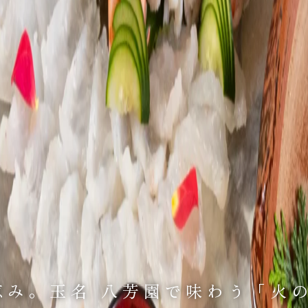
恵み。
玉名 八芳園で味わう
「火