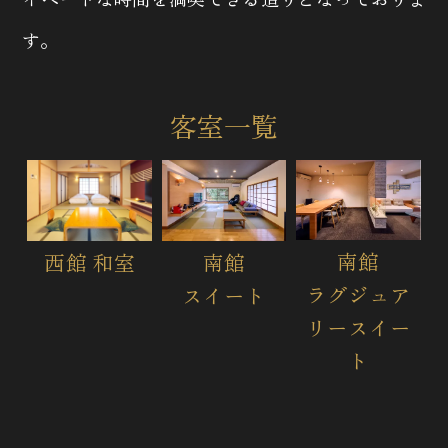
す。
客室一覧
南館
南館
西館 和室
ラグジュア
スイート
リースイー
ト