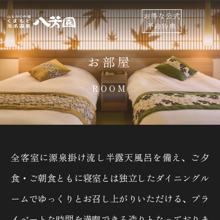
お得な公式
予約特典
お部屋
ROOM
全客室に源泉掛け流し半露天風呂を備え、ご夕
食・ご朝食ともに
寝室とは独立したダイニングル
ームでゆっくりとお召し上がりいただける、
プラ
イベートな時間を満喫できる造りとなっておりま