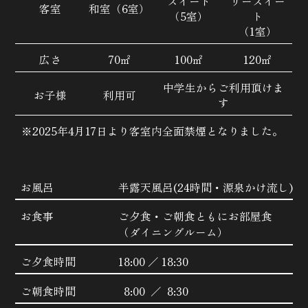
スイート
リースイー
客室
和室
（6室）
（5室）
ト
（1室）
広さ
70㎡
100㎡
120㎡
中学生からご利用頂けま
お子様
利用可
す
※2025年4月17日より客室内全面禁煙となりました。
お風呂
半露天風呂(24時間・源泉かけ流し)
お食事
ご夕食・ご朝食ともにお部屋食
（ダイニングルーム）
ご夕食時間
18:00 ／ 18:30
ご朝食時間
8:00 ／ 8:30