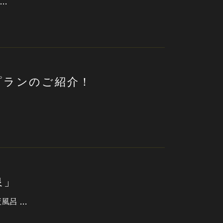
 …
プランのご紹介！
泉」
風呂 …