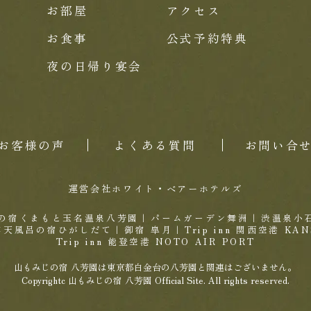
お部屋
アクセス
お食事
公式予約特典
夜の日帰り宴会
お客様の声
よくある質問
お問い合
運営会社ホワイト・ベアーホテルズ
の宿くまもと玉名温泉八芳園
｜
パームガーデン舞洲
｜
渋温泉小
露天風呂の宿ひがしだて
｜
御宿 皐月
｜
Trip inn 関西空港 KAN
Trip inn 能登空港 NOTO AIR PORT
山もみじの宿 八芳園は東京都白金台の八芳園と関連はございません。
Copyrightc 山もみじの宿 八芳園 Official Site. All rights reserved.