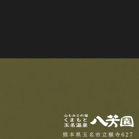
ビ
ゲ
ー
シ
ョ
ン
熊本県玉名市立願寺627