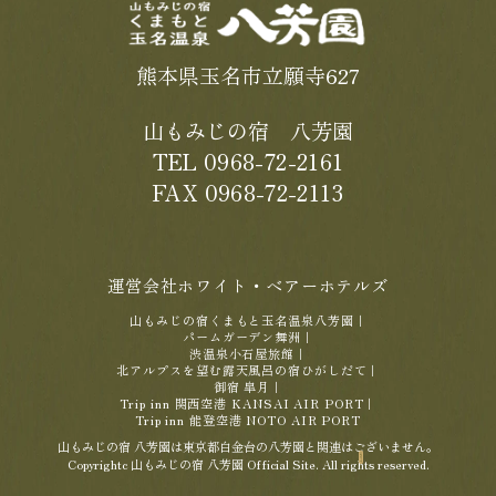
熊本県玉名市立願寺627
山もみじの宿 八芳園
TEL 0968-72-2161
FAX 0968-72-2113
運営会社ホワイト・ベアーホテルズ
山もみじの宿くまもと玉名温泉八芳園
｜
パームガーデン舞洲
｜
渋温泉小石屋旅館
｜
北アルプスを望む露天風呂の宿ひがしだて
｜
御宿 皐月
｜
Trip inn 関西空港 KANSAI AIR PORT
｜
Trip inn 能登空港 NOTO AIR PORT
山もみじの宿 八芳園は東京都白金台の八芳園と関連はございません。
Copyrightc 山もみじの宿 八芳園 Official Site. All rights reserved.