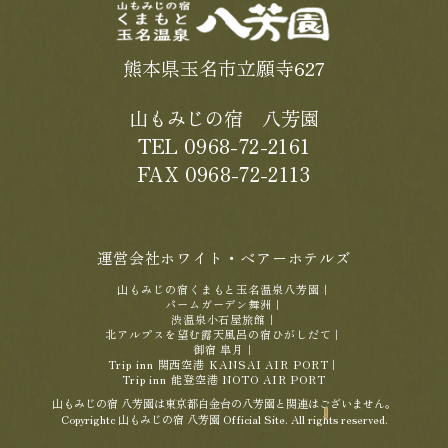
熊本県玉名市立願寺627
山もみじの宿 八芳園
TEL 0968-72-2161
FAX 0968-72-2113
運営会社ホワイト・ベアーホテルズ
山もみじの宿くまもと玉名温泉八芳園
｜
パームガーデン舞洲
｜
渋温泉小石屋旅館
｜
北アルプスを望む露天風呂の宿ひがしだて
｜
御宿 皐月
｜
Trip inn 関西空港 KANSAI AIR PORT
｜
Trip inn 能登空港 NOTO AIR PORT
山もみじの宿 八芳園は東京都白金台の八芳園と関連はございません。
Copyrightc 山もみじの宿 八芳園 Official Site. All rights reserved.