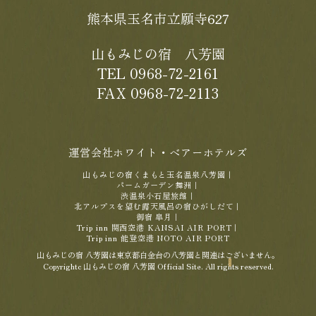
熊本県玉名市立願寺627
山もみじの宿 八芳園
TEL 0968-72-2161
FAX 0968-72-2113
運営会社ホワイト・ベアーホテルズ
山もみじの宿くまもと玉名温泉八芳園
｜
パームガーデン舞洲
｜
渋温泉小石屋旅館
｜
北アルプスを望む露天風呂の宿ひがしだて
｜
御宿 皐月
｜
Trip inn 関西空港 KANSAI AIR PORT
｜
Trip inn 能登空港 NOTO AIR PORT
山もみじの宿 八芳園は東京都白金台の八芳園と関連はございません。
Copyrightc 山もみじの宿 八芳園 Official Site. All rights reserved.