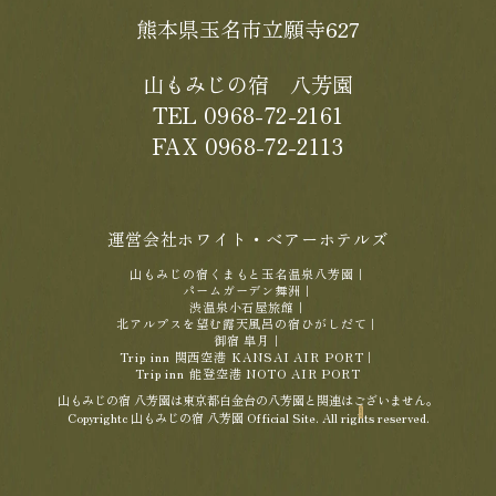
熊本県玉名市立願寺627
山もみじの宿 八芳園
TEL 0968-72-2161
FAX 0968-72-2113
運営会社ホワイト・ベアーホテルズ
山もみじの宿くまもと玉名温泉八芳園
｜
パームガーデン舞洲
｜
渋温泉小石屋旅館
｜
北アルプスを望む露天風呂の宿ひがしだて
｜
御宿 皐月
｜
Trip inn 関西空港 KANSAI AIR PORT
｜
Trip inn 能登空港 NOTO AIR PORT
山もみじの宿 八芳園は東京都白金台の八芳園と関連はございません。
Copyrightc 山もみじの宿 八芳園 Official Site. All rights reserved.