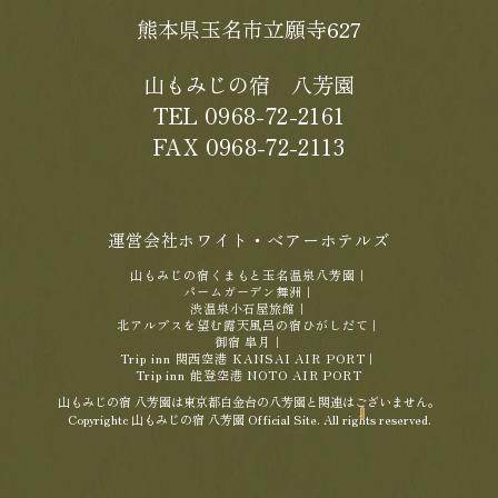
熊本県玉名市立願寺627
山もみじの宿 八芳園
TEL 0968-72-2161
FAX 0968-72-2113
運営会社ホワイト・ベアーホテルズ
山もみじの宿くまもと玉名温泉八芳園
｜
パームガーデン舞洲
｜
渋温泉小石屋旅館
｜
北アルプスを望む露天風呂の宿ひがしだて
｜
御宿 皐月
｜
Trip inn 関西空港 KANSAI AIR PORT
｜
Trip inn 能登空港 NOTO AIR PORT
山もみじの宿 八芳園は東京都白金台の八芳園と関連はございません。
Copyrightc 山もみじの宿 八芳園 Official Site. All rights reserved.