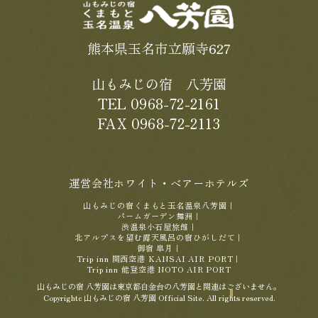
熊本県玉名市立願寺627
山もみじの宿 八芳園
TEL 0968-72-2161
FAX 0968-72-2113
運営会社ホワイト・ベアーホテルズ
山もみじの宿くまもと玉名温泉八芳園
｜
パームガーデン舞洲
｜
渋温泉小石屋旅館
｜
北アルプスを望む露天風呂の宿ひがしだて
｜
御宿 皐月
｜
Trip inn 関西空港 KANSAI AIR PORT
｜
Trip inn 能登空港 NOTO AIR PORT
山もみじの宿 八芳園は東京都白金台の八芳園と関連はございません。
Copyrightc 山もみじの宿 八芳園 Official Site. All rights reserved.