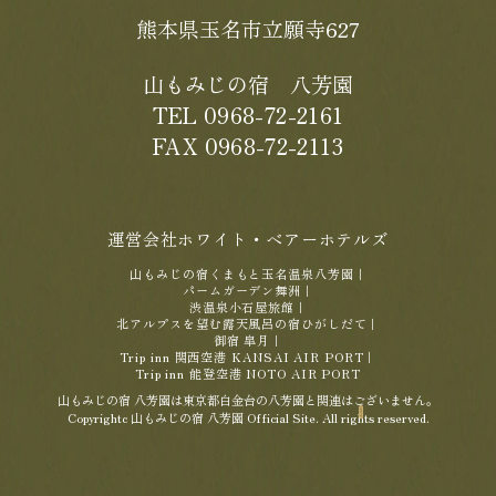
熊本県玉名市立願寺627
山もみじの宿 八芳園
TEL 0968-72-2161
FAX 0968-72-2113
運営会社ホワイト・ベアーホテルズ
山もみじの宿くまもと玉名温泉八芳園
｜
パームガーデン舞洲
｜
渋温泉小石屋旅館
｜
北アルプスを望む露天風呂の宿ひがしだて
｜
御宿 皐月
｜
Trip inn 関西空港 KANSAI AIR PORT
｜
Trip inn 能登空港 NOTO AIR PORT
山もみじの宿 八芳園は東京都白金台の八芳園と関連はございません。
Copyrightc 山もみじの宿 八芳園 Official Site. All rights reserved.