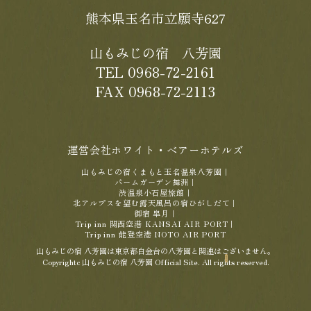
熊本県玉名市立願寺627
山もみじの宿 八芳園
TEL 0968-72-2161
FAX 0968-72-2113
運営会社ホワイト・ベアーホテルズ
山もみじの宿くまもと玉名温泉八芳園
｜
パームガーデン舞洲
｜
渋温泉小石屋旅館
｜
北アルプスを望む露天風呂の宿ひがしだて
｜
御宿 皐月
｜
Trip inn 関西空港 KANSAI AIR PORT
｜
Trip inn 能登空港 NOTO AIR PORT
山もみじの宿 八芳園は東京都白金台の八芳園と関連はございません。
Copyrightc 山もみじの宿 八芳園 Official Site. All rights reserved.