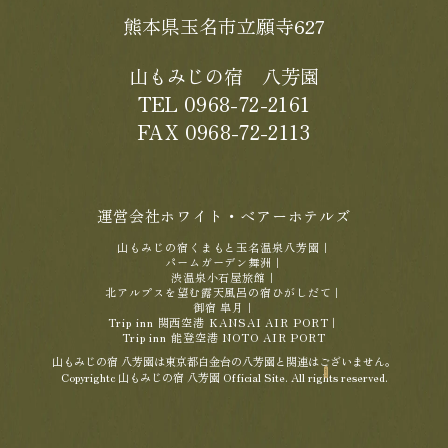
熊本県玉名市立願寺627
山もみじの宿 八芳園
TEL 0968-72-2161
FAX 0968-72-2113
運営会社ホワイト・ベアーホテルズ
山もみじの宿くまもと玉名温泉八芳園
｜
パームガーデン舞洲
｜
渋温泉小石屋旅館
｜
北アルプスを望む露天風呂の宿ひがしだて
｜
御宿 皐月
｜
Trip inn 関西空港 KANSAI AIR PORT
｜
Trip inn 能登空港 NOTO AIR PORT
山もみじの宿 八芳園は東京都白金台の八芳園と関連はございません。
Copyrightc 山もみじの宿 八芳園 Official Site. All rights reserved.