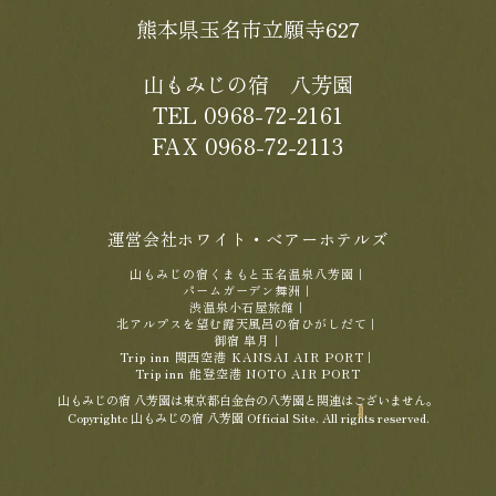
熊本県玉名市立願寺627
山もみじの宿 八芳園
TEL 0968-72-2161
FAX 0968-72-2113
運営会社ホワイト・ベアーホテルズ
山もみじの宿くまもと玉名温泉八芳園
｜
パームガーデン舞洲
｜
渋温泉小石屋旅館
｜
北アルプスを望む露天風呂の宿ひがしだて
｜
御宿 皐月
｜
Trip inn 関西空港 KANSAI AIR PORT
｜
Trip inn 能登空港 NOTO AIR PORT
山もみじの宿 八芳園は東京都白金台の八芳園と関連はございません。
Copyrightc 山もみじの宿 八芳園 Official Site. All rights reserved.