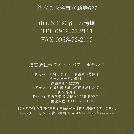
熊本県玉名市立願寺627
山もみじの宿 八芳園
TEL 0968-72-2161
FAX 0968-72-2113
運営会社ホワイト・ベアーホテルズ
山もみじの宿くまもと玉名温泉八芳園
｜
パームガーデン舞洲
｜
渋温泉小石屋旅館
｜
北アルプスを望む露天風呂の宿ひがしだて
｜
御宿 皐月
｜
Trip inn 関西空港 KANSAI AIR PORT
｜
Trip inn 能登空港 NOTO AIR PORT
山もみじの宿 八芳園は東京都白金台の八芳園と関連はございません。
Copyrightc 山もみじの宿 八芳園 Official Site. All rights reserved.