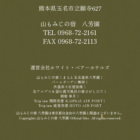
熊本県玉名市立願寺627
山もみじの宿 八芳園
TEL 0968-72-2161
FAX 0968-72-2113
運営会社ホワイト・ベアーホテルズ
山もみじの宿くまもと玉名温泉八芳園
｜
パームガーデン舞洲
｜
渋温泉小石屋旅館
｜
北アルプスを望む露天風呂の宿ひがしだて
｜
御宿 皐月
｜
Trip inn 関西空港 KANSAI AIR PORT
｜
Trip inn 能登空港 NOTO AIR PORT
山もみじの宿 八芳園は東京都白金台の八芳園と関連はございません。
Copyrightc 山もみじの宿 八芳園 Official Site. All rights reserved.