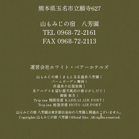
熊本県玉名市立願寺627
山もみじの宿 八芳園
TEL 0968-72-2161
FAX 0968-72-2113
運営会社ホワイト・ベアーホテルズ
山もみじの宿くまもと玉名温泉八芳園
｜
パームガーデン舞洲
｜
渋温泉小石屋旅館
｜
北アルプスを望む露天風呂の宿ひがしだて
｜
御宿 皐月
｜
Trip inn 関西空港 KANSAI AIR PORT
｜
Trip inn 能登空港 NOTO AIR PORT
山もみじの宿 八芳園は東京都白金台の八芳園と関連はございません。
Copyrightc 山もみじの宿 八芳園 Official Site. All rights reserved.