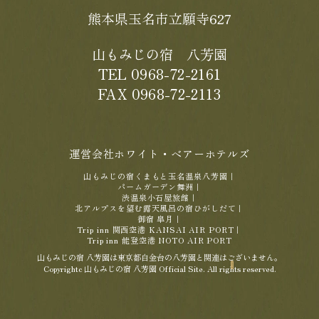
熊本県玉名市立願寺627
山もみじの宿 八芳園
TEL 0968-72-2161
FAX 0968-72-2113
運営会社ホワイト・ベアーホテルズ
山もみじの宿くまもと玉名温泉八芳園
｜
パームガーデン舞洲
｜
渋温泉小石屋旅館
｜
北アルプスを望む露天風呂の宿ひがしだて
｜
御宿 皐月
｜
Trip inn 関西空港 KANSAI AIR PORT
｜
Trip inn 能登空港 NOTO AIR PORT
山もみじの宿 八芳園は東京都白金台の八芳園と関連はございません。
Copyrightc 山もみじの宿 八芳園 Official Site. All rights reserved.