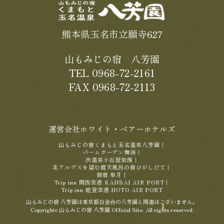
熊本県玉名市立願寺627
山もみじの宿 八芳園
TEL 0968-72-2161
FAX 0968-72-2113
運営会社ホワイト・ベアーホテルズ
山もみじの宿くまもと玉名温泉八芳園
｜
パームガーデン舞洲
｜
渋温泉小石屋旅館
｜
北アルプスを望む露天風呂の宿ひがしだて
｜
御宿 皐月
｜
Trip inn 関西空港 KANSAI AIR PORT
｜
Trip inn 能登空港 NOTO AIR PORT
山もみじの宿 八芳園は東京都白金台の八芳園と関連はございません。
Copyrightc 山もみじの宿 八芳園 Official Site. All rights reserved.