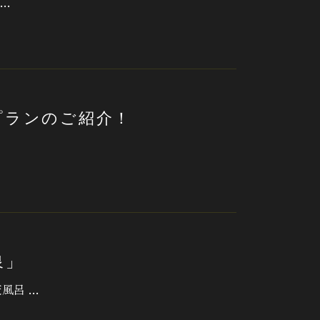
 …
プランのご紹介！
泉」
風呂 …