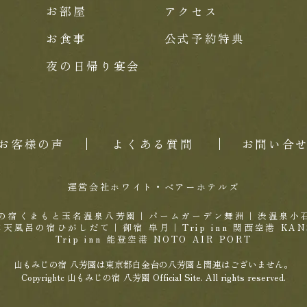
お部屋
アクセス
お食事
公式予約特典
夜の日帰り宴会
お客様の声
よくある質問
お問い合
運営会社ホワイト・ベアーホテルズ
の宿くまもと玉名温泉八芳園
｜
パームガーデン舞洲
｜
渋温泉小
露天風呂の宿ひがしだて
｜
御宿 皐月
｜
Trip inn 関西空港 KAN
Trip inn 能登空港 NOTO AIR PORT
山もみじの宿 八芳園は東京都白金台の八芳園と関連はございません。
Copyrightc 山もみじの宿 八芳園 Official Site. All rights reserved.