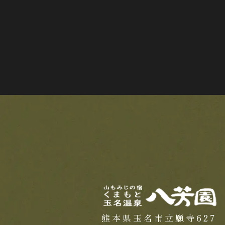
ビ
ゲ
ー
シ
ョ
ン
熊本県玉名市立願寺627