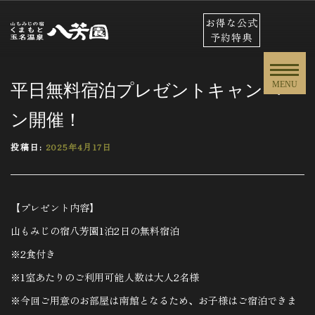
お得な公式
予約特典
平日無料宿泊プレゼントキャンペー
MENU
ン開催！
投稿日:
2025年4月17日
【プレゼント内容】
山もみじの宿八芳園1泊2日の無料宿泊
※2食付き
※1室あたりのご利用可能人数は大人2名様
※今回ご用意のお部屋は南館となるため、お子様はご宿泊できま